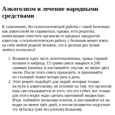
Алкоголизм и лечение народными
средствами
К сожалению, без психологической работы с такой болезнью
как алкоголизм не справиться, однако, есть рецепты,
помогающие очистить организм от вредных продуктов
алкоголя, а психологическую работу с больным может взять
на себя любой родной человек, это в десятки раз лучше
любого психолога!
Возьмите одну часть золототысячника, травы горькой
полыни и чабреца, 15 грамм смеси заварите в 200
граммах кипятка, и настаивайте, укутав, не менее двух
часов. После этого смесь процедите, и принимайте
по столовой ложке четыре раза в день.
Этот рецепт подойдёт для людей, которые только
на пути к алкоголизму, он основан на том, что организм
наш сам отказывается от того, что его губит, вот только
для этого водку надо сделать противной жидкостью.
Итак, поймайте несколько клопов, и настаивайте их на
водке не менее трёх дней, а потом незаметно подсуньте
эту бутылку (уже без клопов) больному.