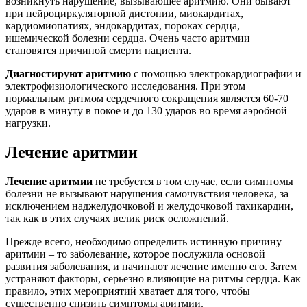
возникнуть нарушение, вызывающее аритмию. Они бывают
при нейроциркуляторной дистонии, миокардитах,
кардиомиопатиях, эндокардитах, пороках сердца,
ишемической болезни сердца. Очень часто аритмии
становятся причиной смерти пациента.
Диагностируют аритмию
с помощью электрокардиографии и
электрофизиологического исследования. При этом
нормальным ритмом сердечного сокращения является 60-70
ударов в минуту в покое и до 130 ударов во время аэробной
нагрузки.
Лечение аритмии
Лечение аритмии
не требуется в том случае, если симптомы
болезни не вызывают нарушения самочувствия человека, за
исключением наджелудочковой и желудочковой тахикардии,
так как в этих случаях велик риск осложнений.
Прежде всего, необходимо определить истинную причину
аритмии – то заболевание, которое послужила основой
развития заболевания, и начинают лечение именно его. Затем
устраняют факторы, серьезно влияющие на ритмы сердца. Как
правило, этих мероприятий хватает для того, чтобы
существенно снизить симптомы аритмии.