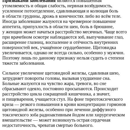
Признаками заболевания
являются повышенная
утомляемость и общая слабость, нервная возбудимость,
усиленное потоотделение, сдавливающая и колющая боль
в области грудины, дрожь в конечностях либо во всём теле.
Иногда заболевшие жалуются на чрезмерное повышение
аппетита, припухлость в области шеи, боль в брюшине,
у женщин может начаться расстройство месячных. Чаще всего
при врачебном осмотре наблюдаются зоб, выпучивание глаз,
расширение глазниц, воспаление и отёчность внутренних
поверхностей век, учащённое сердцебиение. Щитовидка
увеличивается, однако не всегда сильно, особенно у мужчин.
Поэтому лишь по данному признаку нельзя судить о степени
тяжести заболевания.
Сильное увеличение щитовидной железы, сдавливая шею,
затрудняет повороты головы, вызывая ухудшение сна.
Больные жалуются на чувство жара, тревоги, во сне
сбрасывают одеяло, постоянно просыпаются. Происходит
расстройство цикла сокращений кишечника, а значит,
и пищеварения, учащается стул. На фоне тиреотоксического
криза — резкого повышения в крови концентрации гормонов
щитовидной железы, особенно при лечении диффузного
токсического зоба радиоактивным йодом или хирургическом
вмешательстве — может возникнуть острая сердечная
недостаточность, чреватая смертью больного.