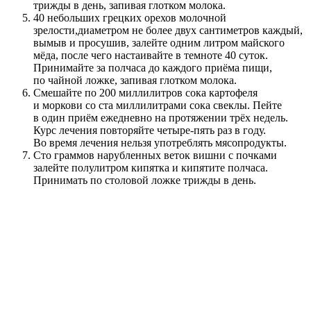
трижды в день, запивая глотком молока.
40 небольших грецких орехов молочной
зрелости,диаметром не более двух сантиметров каждый,
вымыв и просушив, залейте одним литром майского
мёда, после чего настаивайте в темноте 40 суток.
Принимайте за полчаса до каждого приёма пищи,
по чайной ложке, запивая глотком молока.
Смешайте по 200 миллилитров сока картофеля
и моркови со ста миллилитрами сока свеклы. Пейте
в один приём ежедневно на протяжении трёх недель.
Курс лечения повторяйте четыре-пять раз в году.
Во время лечения нельзя употреблять мясопродукты.
Сто граммов нарубленных веток вишни с почками
залейте полулитром кипятка и кипятите полчаса.
Принимать по столовой ложке трижды в день.