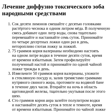
Лечение диффузно токсического зоба
народными средствами
Сок десяти лимонов смешайте с десятью головками
растёртого чеснока и одним литром мёда. В полученную
смесь добавьте один литр воды, снова тщательно
перемешайте и настаивайте семь суток. Принимайте
по четыре десертных ложки один раз в день,
неторопливо глотая ложку за ложкой.
75 граммов корня валерианы необходимо настоять
на одном литре водки в течение десяти суток, время
от времени взбалтывая. Затем профильтруйте
полученный настой и принимайте по одной чайной
ложке трижды в день.
Измельчите 50 граммов корня валерианы, уложите
в стеклянную посуду и, залив тремястами граммами
нутряного свиного жира, протомите на водяной бане
в течение двух часов. Втирайте на ночь в область
щитовидной железы, тщательно укутывая после этого
шею.
Сто граммов корня аира залейте полулитром водки
и настаивайте десять суток в тепле и темноте, время
от времени взбалтывая. Принимайте по чайной ложке