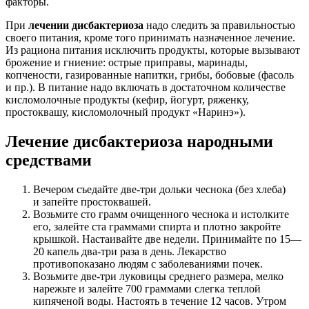
факторы.
При
лечении дисбактериоза
надо следить за правильностью
своего питания, кроме того принимать назначенное лечение.
Из рациона питания исключить продукты, которые вызывают
брожение и гниение: острые приправы, маринады,
копчености, газированные напитки, грибы, бобовые (фасоль
и пр.). В питание надо включать в достаточном количестве
кисломолочные продукты (кефир, йогурт, ряженку,
простоквашу, кисломолочный продукт «Наринэ»).
Лечение дисбактериоза народными
средствами
Вечером съедайте две-три дольки чеснока (без хлеба)
и запейте простоквашей.
Возьмите сто грамм очищенного чеснока и истолките
его, залейте ста граммами спирта и плотно закройте
крышкой. Настаивайте две недели. Принимайте по 15—
20 капель два-три раза в день. Лекарство
противопоказано людям с заболеваниями почек.
Возьмите две-три луковицы среднего размера, мелко
нарежьте и залейте 700 граммами слегка теплой
кипяченой воды. Настоять в течение 12 часов. Утром