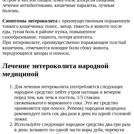
лечение антибиотиками, кишечные паразиты, лучевая
болезнь.
Симптомы энтероколита
с преимущественным поражением
тонкого кишечника: понос, запор, тяжесть в животе после
еды, тупая боль в районе пупка, повышенное
газообразование, тошнота, потеря аппетита.
При энтероколите, преимущественно поражающем толстый
кишечник, отмечаются ноющие боли сбоку живота,
чередующиеся запоры и поносы.
Лечение энтероколита народной
медициной
Для лечения энтероколита употребляется следующее
народное средство: пейте утром натощак и вечером
перед тем, как лечь в постель, 1/3 стакана
свежевыжатого морковного сока. Это же средство
применяется при поносе. Ребенку народная медицина
рекомендует пить сок два раза в день по одной столовой
ложке.
Используйте следующее народное средство два-три раза
в день: возьмите по одной части коры дуба, черемухи