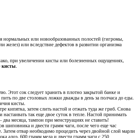
ия нормальных или новообразованных полостей (гигромы,
ли желез) или вследствие дефектов в развитии организма
однако, при увеличении кисты или болезненных ощущениях,
е кисты
.
лю. Этот сок следует хранить в плотно закрытой банке и
 пить по две столовых ложки дважды в день за полчаса до еды.
личия кисты.
ре кипятка, затем слить настой и отжать туда же гриб. Снова
и настаивать так еще двое суток в тепле. Настой принимать
 – два месяца, тампон при менструациях не ставить!
ов шиповника и двести грамм чаги, после чего еще час
е. Затем отвар необходимо процедить через двойной слой марли
ка алоэ, 600 грамм меда и двести грамм чаги с 250