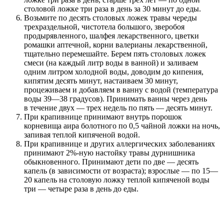
столовой ложке три раза в день за 30 минут до еды.
Возьмите по десять столовых ложек травы череды
трехраздельной, чистотела большого, зверобоя
продырявленного, шалфея лекарственного, цветки
ромашки аптечной, корни валерианы лекарственной,
тщательно перемешайте. Берем пять столовых ложек
смеси (на каждый литр воды в ванной) и заливаем
одним литром холодной воды, доводим до кипения,
кипятим десять минут, настаиваем 30 минут,
процеживаем и добавляем в ванну с водой (температура
воды 39—38 градусов). Принимать ванны через день
в течение двух — трех недель по пять — десять минут.
При крапивнице принимают внутрь порошок
корневища аира болотного по 0,5 чайной ложки на ночь,
запивая теплой кипяченой водой.
При крапивнице и других аллергических заболеваниях
принимают 2%-ную настойку травы дурнишника
обыкновенного. Принимают дети по две — десять
капель (в зависимости от возраста); взрослые — по 15—
20 капель на столовую ложку теплой кипяченой воды
три — четыре раза в день до еды.