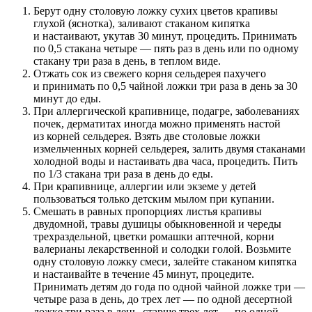
Берут одну столовую ложку сухих цветов крапивы
глухой (яснотка), заливают стаканом кипятка
и настаивают, укутав 30 минут, процедить. Принимать
по 0,5 стакана четыре — пять раз в день или по одному
стакану три раза в день, в теплом виде.
Отжать сок из свежего корня сельдерея пахучего
и принимать по 0,5 чайной ложки три раза в день за 30
минут до еды.
При аллергической крапивнице, подагре, заболеваниях
почек, дерматитах иногда можно применять настой
из корней сельдерея. Взять две столовые ложки
измельченных корней сельдерея, залить двумя стаканами
холодной воды и настаивать два часа, процедить. Пить
по 1/3 стакана три раза в день до еды.
При крапивнице, аллергии или экземе у детей
пользоваться только детским мылом при купании.
Смешать в равных пропорциях листья крапивы
двудомной, травы душицы обыкновенной и череды
трехраздельной, цветки ромашки аптечной, корни
валерианы лекарственной и солодки голой. Возьмите
одну столовую ложку смеси, залейте стаканом кипятка
и настаивайте в течение 45 минут, процедите.
Принимать детям до года по одной чайной ложке три —
четыре раза в день, до трех лет — по одной десертной
ложке три раза в день, старше трех лет — по одной