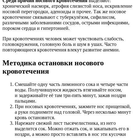
Среди причин носового кровотечения
выделяют:
хронический насморк, атрофия слизистой носа, искривление
носовой перегородки, аденоиды и прочее. Так же носовое
кровотечение связывают с туберкулёзом, сифилисом,
различными заболеваниями сосудов, острыми инфекциями,
пороком сердца и гипертонией.
При кровотечениях человек может чувствовать слабость,
головокружения, головную боль и шум в ушах. Часто
повторяющиеся кровотечения влекут развитие анемии.
Методика остановки носового
кровотечения
Смешайте одну часть лимонного сока и четыре части
воды. Получившуюся жидкость втягивайте носом,
и задерживайте её там три-пять минут, зажав ноздри
пальцами.
При носовых кровотечениях, зажмите нос прищепкой,
а руки поднимите над головой. Через несколько минут
кровь остановится.
Нарежьте свежий лист тысячелистника, из него
выделится сок. Можно отжать сок, и закапывать его в
ноздри, а можно просто вставлять в нос эти кусочки