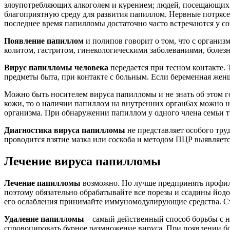
злоупотребляющих алкоголем и курением; людей, посещающих
благоприятную среду для развития папиллом. Нервные потрясе
последнее время папилломы достаточно часто встречаются у с
Появление папиллом
и полипов говорит о том, что с организ
колитом, гастритом, гинекологическими заболеваниями, болез
Вирус папилломы человека
передается при тесном контакте. 
предметы быта, при контакте с больным. Если беременная женщ
Можно быть носителем вируса папилломы и не знать об этом го
кожи, то о наличии папиллом на внутренних орган6ах можно н
организма. При обнаружении папиллом у одного члена семьи тр
Диагностика вируса папилломы
не представляет особого тру
проводится взятие мазка или соскоба и методом ПЦР выявляетс
Лечение вируса папилломы
Лечение папилломы
возможно. Но лучше предпринять профил
поэтому обязательно обрабатывайте все порезы и ссадины йодо
его ослабления принимайте иммуномодулирующие средства. Ста
Удаление папилломы
– самый действенный способ борьбы с н
спровоцировать бурное размножение вируса. При появлении бор