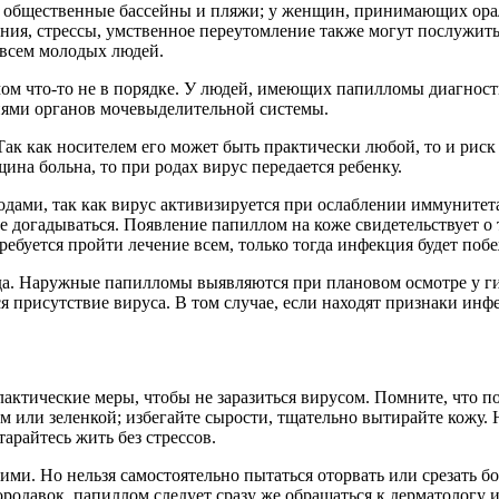
 общественные бассейны и пляжи; у женщин, принимающих ора
ния, стрессы, умственное переутомление также могут послужить
овсем молодых людей.
мом что-то не в порядке. У людей, имеющих папилломы диагнос
нями органов мочевыделительной системы.
Так как носителем его может быть практически любой, то и рис
ина больна, то при родах вирус передается ребенку.
дами, так как вирус активизируется при ослаблении иммунитета
е догадываться. Появление папиллом на коже свидетельствует о
ебуется пройти лечение всем, только тогда инфекция будет поб
да. Наружные папилломы выявляются при плановом осмотре у ги
я присутствие вируса. В том случае, если находят признаки инф
актические меры, чтобы не заразиться вирусом. Помните, что 
м или зеленкой; избегайте сырости, тщательно вытирайте кожу.
райтесь жить без стрессов.
ими. Но нельзя самостоятельно пытаться оторвать или срезать
одавок, папиллом следует сразу же обращаться к дерматологу и 