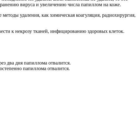
странению вируса и увеличению числа папиллом на коже.
е методы удаления, как химическая коагуляция, радиохирургия,
вести к некрозу тканей, инфицированию здоровых клеток.
ез два дня папиллома отвалится.
Постепенно папиллома отвалится.