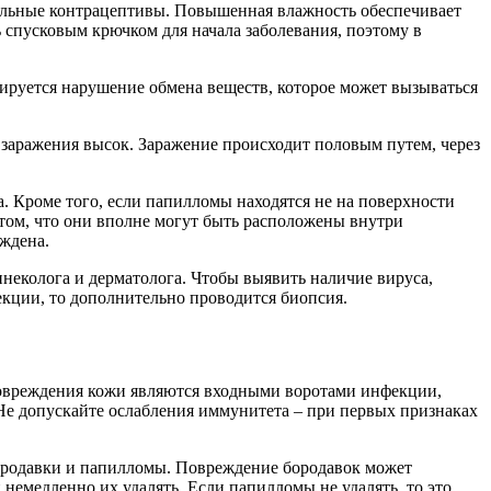
льные контрацептивы. Повышенная влажность обеспечивает
 спусковым крючком для начала заболевания, поэтому в
тируется нарушение обмена веществ, которое может вызываться
к заражения высок. Заражение происходит половым путем, через
. Кроме того, если папилломы находятся не на поверхности
 том, что они вполне могут быть расположены внутри
еждена.
неколога и дерматолога. Чтобы выявить наличие вируса,
екции, то дополнительно проводится биопсия.
повреждения кожи являются входными воротами инфекции,
 Не допускайте ослабления иммунитета – при первых признаках
 бородавки и папилломы. Повреждение бородавок может
немедленно их удалять. Если папилломы не удалять, то это