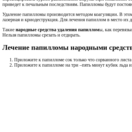
приведет к печальным последствиям. Папилломы будут постоян
Удаление папилломы производится методом коагуляции. В этом 
лазерная и криодеструкция. Для лечения папиллом в место и
Такие
народные средства удаления папиллом
ы, как перевяз
Нельзя папилломы срезать и отдирать.
Лечение папилломы народными средст
Приложите к папилломе сок только что сорванного листа 
Приложите к папилломе на три –пять минут кубик льда из