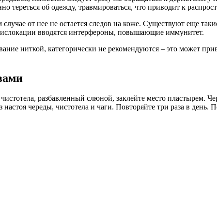
но тереться об одежду, травмироваться, что приводит к распро
случае от нее не остается следов на коже. Существуют еще таки
х дислокации вводятся интерфероны, повышающие иммунитет.
ывание ниткой, категорически не рекомендуются – это может при
вами
чистотела, разбавленный слюной, заклейте место пластырем. Чер
 настоя череды, чистотела и чаги. Повторяйте три раза в день. 