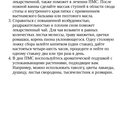
лекарственной, также поможет в лечении ПМС. После
ножной ванны сделайте массаж ступней в области свода
стопы и внутреннего края пятки с применением
вьетнамского бальзама или пихтового масла.
Справиться с повышенной возбудимостью,
раздражительностью и плохим сном поможет
лекарственный чай. Для чая возьмите в равных
количествах листья мелиссы, траву манжетки, цветки
ромашки, корень пиона уклоняющегося. Одну столовую
ложку сбора залейте кипятком (один стакан), дайте
настояться четыре-шесть часов, процедите и пейте по
одному стакану два или три раза в день.
В дни ПМС воспользуйтесь ароматической подушкой с
успокаивающими растениями, подходящие вам.
Например, можно использовать таволгу, цветы лаванды,
душицу, листья смородины, тысячелистник и розмарин.