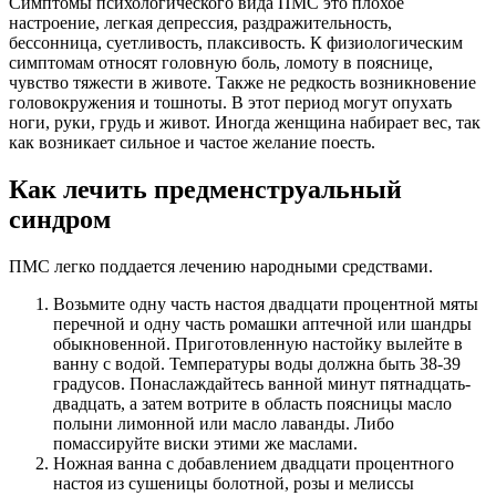
Симптомы психологического вида ПМС это плохое
настроение, легкая депрессия, раздражительность,
бессонница, суетливость, плаксивость. К физиологическим
симптомам относят головную боль, ломоту в пояснице,
чувство тяжести в животе. Также не редкость возникновение
головокружения и тошноты. В этот период могут опухать
ноги, руки, грудь и живот. Иногда женщина набирает вес, так
как возникает сильное и частое желание поесть.
Как лечить предменструальный
синдром
ПМС легко поддается лечению народными средствами.
Возьмите одну часть настоя двадцати процентной мяты
перечной и одну часть ромашки аптечной или шандры
обыкновенной. Приготовленную настойку вылейте в
ванну с водой. Температуры воды должна быть 38-39
градусов. Понаслаждайтесь ванной минут пятнадцать-
двадцать, а затем вотрите в область поясницы масло
полыни лимонной или масло лаванды. Либо
помассируйте виски этими же маслами.
Ножная ванна с добавлением двадцати процентного
настоя из сушеницы болотной, розы и мелиссы