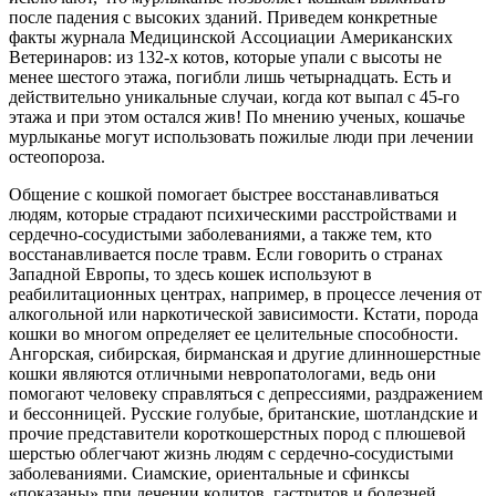
после падения с высоких зданий. Приведем конкретные
факты журнала Медицинской Ассоциации Американских
Ветеринаров: из 132-х котов, которые упали с высоты не
менее шестого этажа, погибли лишь четырнадцать. Есть и
действительно уникальные случаи, когда кот выпал с 45-го
этажа и при этом остался жив! По мнению ученых, кошачье
мурлыканье могут использовать пожилые люди при лечении
остеопороза.
Общение с кошкой помогает быстрее восстанавливаться
людям, которые страдают психическими расстройствами и
сердечно-сосудистыми заболеваниями, а также тем, кто
восстанавливается после травм. Если говорить о странах
Западной Европы, то здесь кошек используют в
реабилитационных центрах, например, в процессе лечения от
алкогольной или наркотической зависимости. Кстати, порода
кошки во многом определяет ее целительные способности.
Ангорская, сибирская, бирманская и другие длинношерстные
кошки являются отличными невропатологами, ведь они
помогают человеку справляться с депрессиями, раздражением
и бессонницей. Русские голубые, британские, шотландские и
прочие представители короткошерстных пород с плюшевой
шерстью облегчают жизнь людям с сердечно-сосудистыми
заболеваниями. Сиамские, ориентальные и сфинксы
«показаны» при лечении колитов, гастритов и болезней