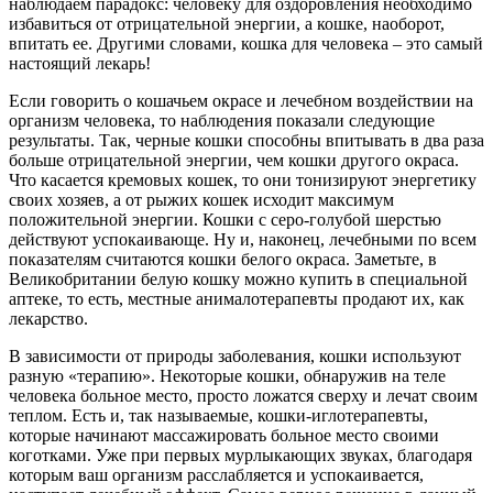
наблюдаем парадокс: человеку для оздоровления необходимо
избавиться от отрицательной энергии, а кошке, наоборот,
впитать ее. Другими словами, кошка для человека – это самый
настоящий лекарь!
Если говорить о кошачьем окрасе и лечебном воздействии на
организм человека, то наблюдения показали следующие
результаты. Так, черные кошки способны впитывать в два раза
больше отрицательной энергии, чем кошки другого окраса.
Что касается кремовых кошек, то они тонизируют энергетику
своих хозяев, а от рыжих кошек исходит максимум
положительной энергии. Кошки с серо-голубой шерстью
действуют успокаивающе. Ну и, наконец, лечебными по всем
показателям считаются кошки белого окраса. Заметьте, в
Великобритании белую кошку можно купить в специальной
аптеке, то есть, местные анималотерапевты продают их, как
лекарство.
В зависимости от природы заболевания, кошки используют
разную «терапию». Некоторые кошки, обнаружив на теле
человека больное место, просто ложатся сверху и лечат своим
теплом. Есть и, так называемые, кошки-иглотерапевты,
которые начинают массажировать больное место своими
коготками. Уже при первых мурлыкающих звуках, благодаря
которым ваш организм расслабляется и успокаивается,