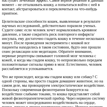
наступает лечебный эффект. Самое верное решение в данный
момент – не отталкивать кошку, а попытаться войти с ней в
контакт, абстрагироваться и переключиться на что-нибудь
приятное.
Целительские способности кошек, выявленные в результате
научных исследований, действительно поразили ученых.
Судите сами: если человек хочет нормализовать кровяное
давление, а также сократить риск повторного инфаркта/
инсульта, ему достаточно гладить кошку в течение нескольких
минут. После проведения эксперимента с кошкой все
пациенты находились в таком состоянии, будто они прошли
сеанс релаксации или медитации. Обратите внимание,
нервные рецепторы связывают головной мозг человека с
кожей, и когда мы гладим кошку, то непроизвольно передаем
положительные сигналы прямо в мозг. Естественно, человек
расслабляется и успокаивается.
Что же происходит, когда мы гладим кошку или собаку? С
одной стороны, мы просто гладим домашнее животное, но на
самом деле, мы провоцируем электростатическое воздействие.
Поскольку современная физиотерапия базируется на
воздействии слабыми токами, то кошка представляет собой
живой физиотерапевтический прибор. Через нервную систему
человек может опосредованно воздействовать на сердце,
почки, легкие и другие внутренние органы. Именно поэтому