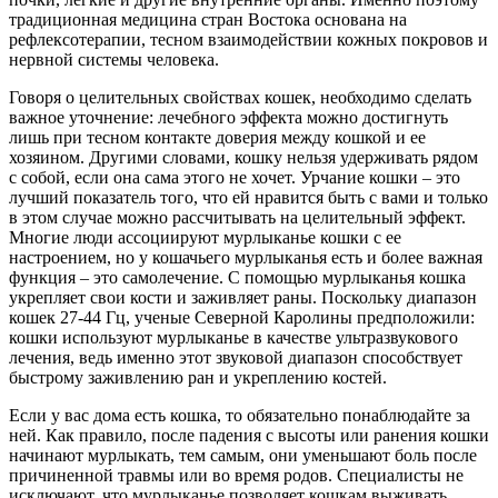
традиционная медицина стран Востока основана на
рефлексотерапии, тесном взаимодействии кожных покровов и
нервной системы человека.
Говоря о целительных свойствах кошек, необходимо сделать
важное уточнение: лечебного эффекта можно достигнуть
лишь при тесном контакте доверия между кошкой и ее
хозяином. Другими словами, кошку нельзя удерживать рядом
с собой, если она сама этого не хочет. Урчание кошки – это
лучший показатель того, что ей нравится быть с вами и только
в этом случае можно рассчитывать на целительный эффект.
Многие люди ассоциируют мурлыканье кошки с ее
настроением, но у кошачьего мурлыканья есть и более важная
функция – это самолечение. С помощью мурлыканья кошка
укрепляет свои кости и заживляет раны. Поскольку диапазон
кошек 27-44 Гц, ученые Северной Каролины предположили:
кошки используют мурлыканье в качестве ультразвукового
лечения, ведь именно этот звуковой диапазон способствует
быстрому заживлению ран и укреплению костей.
Если у вас дома есть кошка, то обязательно понаблюдайте за
ней. Как правило, после падения с высоты или ранения кошки
начинают мурлыкать, тем самым, они уменьшают боль после
причиненной травмы или во время родов. Специалисты не
исключают, что мурлыканье позволяет кошкам выживать