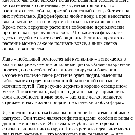
внимательны к солнечным лучам, несмотря на то, что
растения светолюбивы, прямой солнечный свет действует на
них губительно. Диффенбрахия любит воду, а при недостатке
влаги начинает расти вверх и сбрасывать нижние листья.
Кроме того, верхушку растения необходимо периодически
прищипывать для лучшего роста. Что касается фикуса, то
здесь с водой не стоит перебарщивать. В зимнее время это
растение можно даже не поливать вовсе, а лишь слегка
опрыскивать листья.
Лавр – небольшой вечнозеленый кустарник – встречается в
квартирах реже, чем все остальные цветы. Однако лавр очень
полезен, он способен убить многие вирусы и бактерии.
Особенно полезно такое растение будет людям, имеющим
заболевания сердечно-сосудистой, кишечной системы и
желчных путей. Лавр нужно держать в хорошо освещенном
месте. Любители ландшафтного дизайна могут применить
свои способности прямо дома – растение легко поддается
стрижке, и ему можно придать практически любую форму.
И, конечно, эта статья была бы неполной без всеми любимых
кактусов. Они также являются фитонцидами, особенно виды с
длинными иголками. Эти «ежики» убивают микробы и
снижают ионизацию воздуха. Не секрет, что идеальное место
для таких растений – это компьютер или телевизор. А для