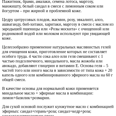
Пажитник, брами, амалаки, семена лотоса, маргозу,
манжишту, белый сандал в смеси с лимонным соком или
йогуртом – при жирной и проблемной коже.
Цедру цитрусовых плодов, жасмин, розу, эвкалипт, алоэ,
ашваганду, биб-хитаки, харитаки, маргозу в смеси с маслом из
зародышей пшеницы или «Розы москита» с очищенной или
родниковой водой или молоком используют при увядающей
коже.
Целесообразно применение натуральных маслянистых гелей
для очищения кожи, приготовление которых не составляет
особого труда. 4 части сока алоэ или геля смешивают с 1
частью подсолнечного, миндального, масла жожоба или
авокадо, добавляют глицерин и витамин Е. Основа геля – 5
частей того или иного масла в зависимости от типа кожа + 20
капель одного или комбинированного эфирного масла на 60 г
общей смеси.
В качестве основы для нормальной кожи применяется
миндальное масло + эфирные масла в комбинации:
лимон+базилик+розмарин.
Для сухой основой послужит кунжутное масло с комбинацией
эфирных: сандал+герань+роза; сандал+кедр+роза;
сандал+жасмин+герань+роза.