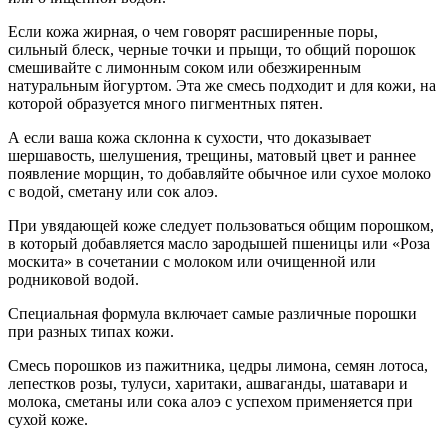
Если кожа жирная, о чем говорят расширенные поры,
сильный блеск, черные точки и прыщи, то общий порошок
смешивайте с лимонным соком или обезжиренным
натуральным йогуртом. Эта же смесь подходит и для кожи, на
которой образуется много пигментных пятен.
А если ваша кожа склонна к сухости, что доказывает
шершавость, шелушения, трещины, матовый цвет и раннее
появление морщин, то добавляйте обычное или сухое молоко
с водой, сметану или сок алоэ.
При увядающей коже следует пользоваться общим порошком,
в который добавляется масло зародышей пшеницы или «Роза
москита» в сочетании с молоком или очищенной или
родниковой водой.
Специальная формула включает самые различные порошки
при разных типах кожи.
Смесь порошков из пажитника, цедры лимона, семян лотоса,
лепестков розы, тулуси, харитаки, ашваганды, шатавари и
молока, сметаны или сока алоэ с успехом применяется при
сухой коже.