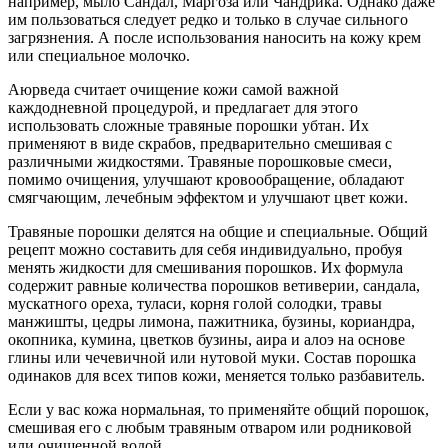
например, мыло Сандал, Маргоза или Чандрика. Однако даже
им пользоваться следует редко и только в случае сильного
загрязнения. А после использования наносить на кожу крем
или специальное молочко.
Аюрведа считает очищение кожи самой важной
каждодневной процедурой, и предлагает для этого
использовать сложные травяные порошки убтан. Их
применяют в виде скрабов, предварительно смешивая с
различными жидкостями. Травяные порошковые смеси,
помимо очищения, улучшают кровообращение, обладают
смягчающим, лечебным эффектом и улучшают цвет кожи.
Травяные порошки делятся на общие и специальные. Общий
рецепт можно составить для себя индивидуально, пробуя
менять жидкости для смешивания порошков. Их формула
содержит равные количества порошков ветиверии, сандала,
мускатного ореха, туласи, корня голой солодки, травы
манжишты, цедры лимона, пажитника, бузины, кориандра,
окопника, кумина, цветков бузины, аира и алоэ на основе
глины или чечевичной или нутовой муки. Состав порошка
одинаков для всех типов кожи, меняется только разбавитель.
Если у вас кожа нормальная, то применяйте общий порошок,
смешивая его с любым травяным отваром или родниковой
или очищенной водой.