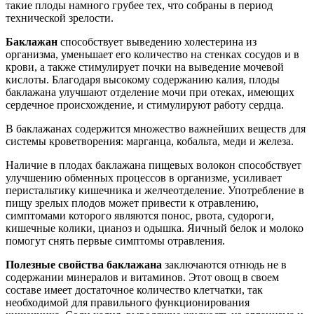
такие плоды намного грубее тех, что собраны в период
технической зрелости.
Баклажан
способствует выведению холестерина из
организма, уменьшает его количество на стенках сосудов и в
крови, а также стимулирует почки на выведение мочевой
кислоты. Благодаря высокому содержанию калия, плоды
баклажана улучшают отделение мочи при отеках, имеющих
сердечное происхождение, и стимулируют работу сердца.
В баклажанах содержится множество важнейших веществ для
системы кроветворения: марганца, кобальта, меди и железа.
Наличие в плодах баклажана пищевых волокон способствует
улучшению обменных процессов в организме, усиливает
перистальтику кишечника и желчеотделение. Употребление в
пищу зрелых плодов может привести к отравлению,
симптомами которого являются понос, рвота, судороги,
кишечные колики, цианоз и одышка. Яичный белок и молоко
помогут снять первые симптомы отравления.
Полезные свойства баклажана
заключаются отнюдь не в
содержании минералов и витаминов. Этот овощ в своем
составе имеет достаточное количество клетчатки, так
необходимой для правильного функционирования