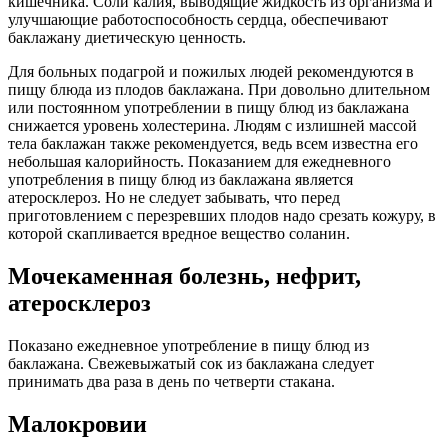
кишечника. Соли калия, выводящие жидкость из организма и
улучшающие работоспособность сердца, обеспечивают
баклажану диетическую ценность.
Для больных подагрой и пожилых людей рекомендуются в
пищу блюда из плодов баклажана. При довольно длительном
или постоянном употреблении в пищу блюд из баклажана
снижается уровень холестерина. Людям с излишней массой
тела баклажан также рекомендуется, ведь всем известна его
небольшая калорийность. Показанием для ежедневного
употребления в пищу блюд из баклажана является
атеросклероз. Но не следует забывать, что перед
приготовлением с перезревших плодов надо срезать кожуру, в
которой скапливается вредное вещество соланин.
Мочекаменная болезнь, нефрит,
атеросклероз
Показано ежедневное употребление в пищу блюд из
баклажана. Свежевыжатый сок из баклажана следует
принимать два раза в день по четверти стакана.
Малокровии