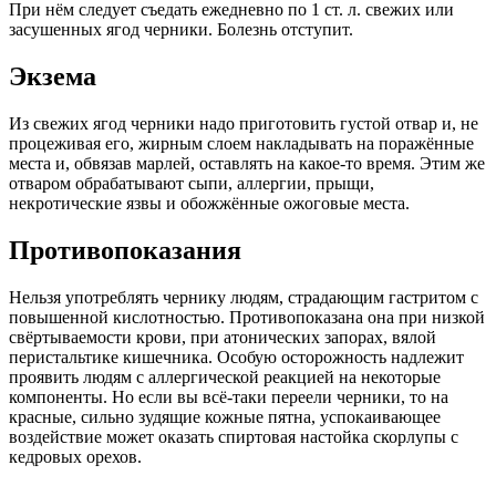
При нём следует съедать ежедневно по 1 ст. л. свежих или
засушенных ягод черники. Болезнь отступит.
Экзема
Из свежих ягод черники надо приготовить густой отвар и, не
процеживая его, жирным слоем накладывать на поражённые
места и, обвязав марлей, оставлять на какое-то время. Этим же
отваром обрабатывают сыпи, аллергии, прыщи,
некротические язвы и обожжённые ожоговые места.
Противопоказания
Нельзя употреблять чернику людям, страдающим гастритом с
повышенной кислотностью. Противопоказана она при низкой
свёртываемости крови, при атонических запорах, вялой
перистальтике кишечника. Особую осторожность надлежит
проявить людям с аллергической реакцией на некоторые
компоненты. Но если вы всё-таки переели черники, то на
красные, сильно зудящие кожные пятна, успокаивающее
воздействие может оказать спиртовая настойка скорлупы с
кедровых орехов.