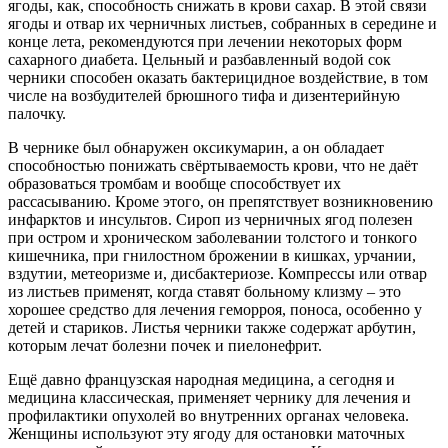
ягоды, как, способность снижать в крови сахар. В этой связи
ягоды и отвар их черничных листьев, собранных в середине и
конце лета, рекомендуются при лечении некоторых форм
сахарного диабета. Цельный и разбавленный водой сок
черники способен оказать бактерицидное воздействие, в том
числе на возбудителей брюшного тифа и дизентерийную
палочку.
В чернике был обнаружен оксикумарин, а он обладает
способностью понижать свёртываемость крови, что не даёт
образоваться тромбам и вообще способствует их
рассасыванию. Кроме этого, он препятствует возникновению
инфарктов и инсультов. Сироп из черничных ягод полезен
при остром и хроническом заболевании толстого и тонкого
кишечника, при гнилостном брожении в кишках, урчании,
вздутии, метеоризме и, дисбактериозе. Компрессы или отвар
из листьев применят, когда ставят больному клизму – это
хорошее средство для лечения геморроя, поноса, особенно у
детей и стариков. Листья черники также содержат арбутин,
которым лечат болезни почек и пиелонефрит.
Ещё давно французская народная медицина, а сегодня и
медицина классическая, применяет чернику для лечения и
профилактики опухолей во внутренних органах человека.
Женщины используют эту ягоду для остановки маточных