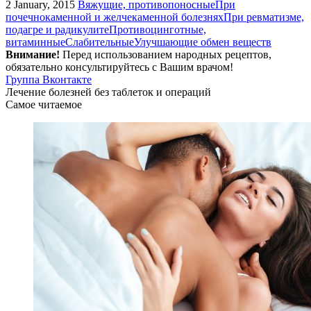
2 January, 2015
Вяжущие, противопоносные
При
почечнокаменной и желчекаменной болезнях
При ревматизме,
подагре и радикулите
Противоцинготные,
витаминные
Слабительные
Улучшающие обмен веществ
Внимание!
Перед использованием народных рецептов,
обязательно консультируйтесь с Вашим врачом!
Группа Вконтакте
Лечение болезней без таблеток и операций
Самое читаемое