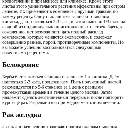
кровотечений и при мензосе или климаксе. Кроме этого
листья этого удивительного растения эффективны при остром
лейкозе. Их применяют в комплексе с другими травами по
такому рецепту. Одну ст.л. листьев заливают стаканом
кипятка, дают настояться 2-3 часа, и затем пьют по 1/3 стакана
с одной из индивидуально приготовленных настоек. Здесь, к
сожалению, нет возможности дать полный расклад
комплексов, которые меняются ежемесячно, и содержат
совершенно разные, порой, противоречивые компоненты. Но
вы можете успешно воспользоваться следующими
известными рецептами:
Белокровие
Берём 6 ст.л. листьев черники и заливаем 1 л кипятка. Даём
настояться 2-3 часа, процеживаем. Пить полученный настой
рекомендуется по 5-6 стаканов за 1 день с равными
промежутками времени в течение целого месяца. Затем
надлежит сделать десятидневный перерыв и после повторить
курс ещё раз. Разрешается и при медикаментозном лечении.
Рак желудка
2 ст.л. листьев черники заливают одним полным стаканом