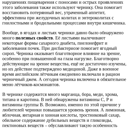
нарушениях пищеварения с поносами и острых проявлениях
этого заболевания также используют чернику. Она помогает
восстановить потерянный вес, утраченный аппетит,
эффективна при желудочных колитах и энтероколитах с
гнилостными и бродильными процессами внутри кишечника.
Вообще, в ягодах и листьях черники давно было обнаружено
много
полезных свойств
. Её листьями вылечивают
некоторые формы сахарного диабета, пиелонефрит и
заболевания почек. При дисбактериозе помогает ягодный
сироп. Черника оказывает благотворное влияние на зрение,
особенно при повышенной на глаза нагрузке. Благотворно
действующие на зрение вещества, ещё не достаточно изучены,
но их действие подтверждено медициной. Даже в военное
время английским лётчикам ежедневно включали в рацион
черничный джем. А сегодня черника включена в обязательное
меню лётчиков-космонавтов.
В чернике содержится много марганца, бора, меди, хрома,
титана и каротина. В ней обнаружены витамины С, Р и
витамины группы В. Возможно, именно по этой причине у
любителей черники повышается уровень зрения. А лимонная,
яблочная, янтарная и хинная кислоты, тростниковый сахар,
обильное содержание дубильных веществ и гликозиды,
пектиновых веществ – обуславливают такую особенность