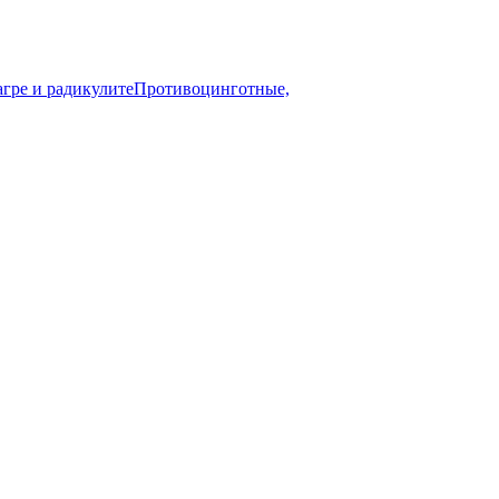
агре и радикулите
Противоцинготные,