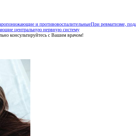
аропонижающие и противовоспалительные
При ревматизме, под
ающие центральную нервную систему
льно консультируйтесь с Вашим врачом!