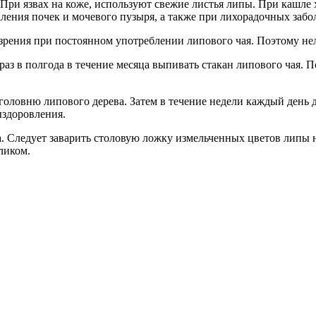
. При язвах на коже, используют свежие листья липы. При кашл
ления почек и мочевого пузыря, а также при лихорадочных забо
рения при постоянном употреблении липового чая. Поэтому нель
аз в полгода в течение месяца выпивать стакан липового чая. П
оловню липового дерева. Затем в течение недели каждый день де
ыздоровления.
Следует заварить столовую ложку измельченных цветов липы на
еликом.