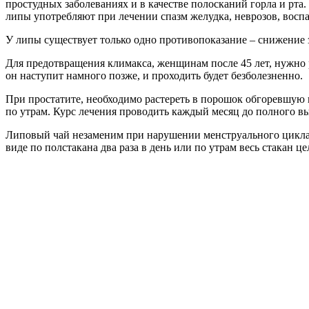
простудных заболеваниях и в качестве полосканий горла и рта
липы употребляют при лечении спазм желудка, неврозов, воспа
У липы существует только одно противопоказание – снижение з
Для предотвращения климакса, женщинам после 45 лет, нужно р
он наступит намного позже, и проходить будет безболезненно.
При простатите, необходимо растереть в порошок обгоревшую г
по утрам. Курс лечения проводить каждый месяц до полного в
Липовый чай незаменим при нарушении менструального цикла. 
виде по полстакана два раза в день или по утрам весь стакан ц