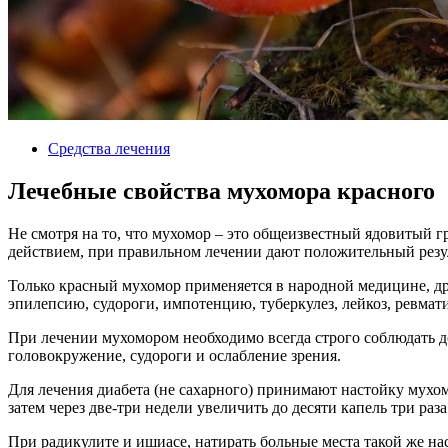
Средства лечения
Лечебные свойства мухомора красного
Не смотря на то, что мухомор – это общеизвестный ядовитый 
действием, при правильном лечении дают положительный резул
Только красный мухомор применяется в народной медицине, др
эпилепсию, судороги, импотенцию, туберкулез, лейкоз, ревмат
При лечении мухомором необходимо всегда строго соблюдать до
головокружение, судороги и ослабление зрения.
Для лечения диабета (не сахарного) принимают настойку мухомор
затем через две-три недели увеличить до десяти капель три раза
При радикулите и ишиасе, натирать больные места такой же на