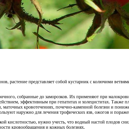
нов, растение представляет собой кустарник с колючими ветвям
ичного, собранные до заморозков. Их применяют при малокровии
ействием, эффективным при гепатитах и холециститах. Также 
и, маточных кровотечениях, почечно-каменной болезни и пониже
льзуют наружно для лечения трофических язв, ожогов и пораже
кой кислотностью, нужно учесть, что водный настой плодов сн
ности кровообращения и кожных болезнях.