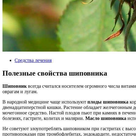
Средства лечения
Полезные свойства шиповника
Шиповник
всегда считался носителем огромного числа витами
оврагам и лугам.
В народной медицине чаще используют
плоды шиповника
кор
двенадцатиперстной кишки. Растение обладает желчегонным д
мочегонное средство. Настой плодов пьют при камнях в печен
болезнях, гастрите, колитах и малярии.
Масло шиповника
испо
Не советуют злоупотреблять шиповником при гастритах с высо
противопоказан при тромбофлебитах, эндокардите, недостаточ