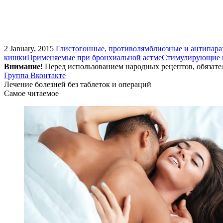
2 January, 2015
Глистогонные, противолямблиозные и антипара
кишки
Применяемые при бронхиальной астме
Стимулирующие ц
Внимание!
Перед использованием народных рецептов, обязате
Группа Вконтакте
Лечение болезней без таблеток и операций
Самое читаемое