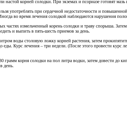
 настой корней солодки. При экземах и псориазе готовят мазь и
нельзя употреблять при сердечной недостаточности и повышенно
Иногда во время лечения солодкой наблюдаются нарушения пол
ных частях измельченный корень солодки и траву спорыша. Затем
едить и выпить в пять-шесть приемов за день.
итром воды столовую ложку корней растения, затем прокипятить 
до еды. Курс лечения – три недели. (После этого провести курс л
 грамм корня солодки на пол литра водки, затем довести до кип
в день.