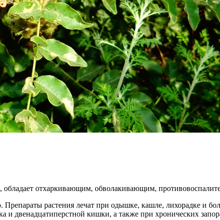
в, обладает отхаркивающим, обволакивающим, противовоспалит
. Препараты растения лечат при одышке, кашле, лихорадке и бо
удка и двенадцатиперстной кишки, а также при хронических запор