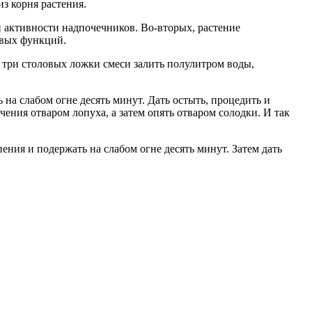
з корня растения.
й активности надпочечников. Во-вторых, растение
овых функций.
 три столовых ложки смеси залить полулитром воды,
на слабом огне десять минут. Дать остыть, процедить и
ечения отваром лопуха, а затем опять отваром солодки. И так
ения и подержать на слабом огне десять минут. Затем дать