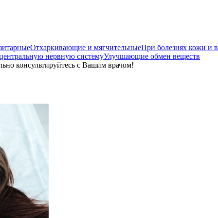
зитарные
Отхаркивающие и мягчительные
При болезнях кожи и 
ентральную нервную систему
Улучшающие обмен веществ
льно консультируйтесь с Вашим врачом!