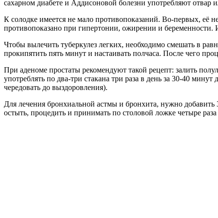
сахарном диабете и Аддисоновой болезни употребляют отвар или
К солодке имеется не мало противопоказаний. Во-первых, её 
противопоказано при гипертонии, ожирении и беременности. 
Чтобы вылечить туберкулез легких, необходимо смешать в рав
прокипятить пять минут и настаивать полчаса. После чего проц
При аденоме простаты рекомендуют такой рецепт: залить полул
употреблять по два-три стакана три раза в день за 30-40 минут 
чередовать до выздоровления).
Для лечения бронхиальной астмы и бронхита, нужно добавить 30
остыть, процедить и принимать по столовой ложке четыре раза 