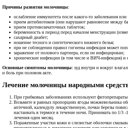
Причины развития молочницы
:
ослабление иммунитета после какого-то заболевания или
прием антибиотиков (они нарушают равновесие между ба
прием противозачаточных таблеток;
беременность и период перед началом менструации (изме
сахарный диабет;
ношение тесного и синтетического нижнего белья;
при не соблюдении правил гигиены инфекция может попад
заражение от полового партнера, если он инфицирован;
хронические инфекции (в том числе и ВИЧ-инфекция) и 
Основные симптомы молочницы
: зуд внутри и вокруг вла
и боль при половом акте.
Лечение молочницы народными средст
При грибковых заболеваниях используют фитопрепараты ч
Возьмите в равных пропорциях ягоды можжевельника обы
аптечной, календулу лекарственную, почки березы повис
настаивать в термосе в течение ночи. Принимать по 1/3 -
лечения один месяц.
Пораженные участки кожи и слизистые оболочки смазыва
приготовленных в домашних условиях или купленных в ап