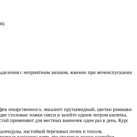
я);
выделения с неприятным запахом, жжение при мочеиспускании
фея лекарственного, эвкалипт прутьевидный, цветки ромашки
две столовые ложки смеси и залейте одним литром кипятка,
настой применяют для местных ванночек один раз в день. Курс
алендулы, настойкой березовых почек и тополя,
естных ванночек: взять две столовые ложки настойки