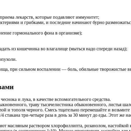
 приема лекарств, которые подавляют иммунитет;
ктериями и грибками, и последние начинают бурно размножатьс
нение гормонального фона в организме);
ать из кишечника во влагалище (мыться надо спереди назад);
опухоли.
галища, при сильном воспалении — боль, обильные творожистые 
вами
еснока и лука, в качестве вспомогательного средства.
кновенного, траву тысячелистника обыкновенного, листья шал
лой и тополя черного. Смесь тщательно перемешайте и возьмите 
1/4 стакана три-четыре раза в день за 30 минут до еды. Этот же 
ют масляным раствором хлорофиллипта, розанолом, настойкой к
теке (в соотношении 1:10). Можно приготовить настойки для м