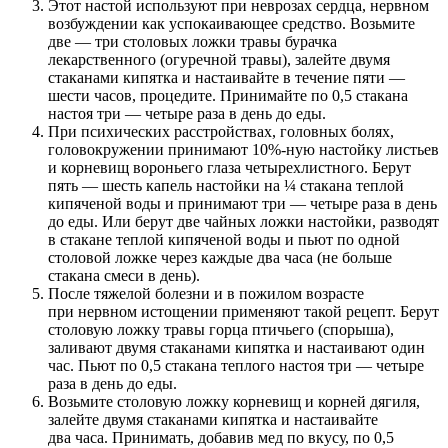
Этот настой используют при неврозах сердца, нервном
возбуждении как успокаивающее средство. Возьмите
две — три столовых ложки травы бурачка
лекарственного (огуречной травы), залейте двумя
стаканами кипятка и настаивайте в течение пяти —
шести часов, процедите. Принимайте по 0,5 стакана
настоя три — четыре раза в день до еды.
При психических расстройствах, головных болях,
головокружении принимают 10%-ную настойку листьев
и корневищ вороньего глаза четырехлистного. Берут
пять — шесть капель настойки на ¼ стакана теплой
кипяченой воды и принимают три — четыре раза в день
до еды. Или берут две чайных ложки настойки, разводят
в стакане теплой кипяченой воды и пьют по одной
столовой ложке через каждые два часа (не больше
стакана смеси в день).
После тяжелой болезни и в пожилом возрасте
при нервном истощении применяют такой рецепт. Берут
столовую ложку травы горца птичьего (спорыша),
заливают двумя стаканами кипятка и настаивают один
час. Пьют по 0,5 стакана теплого настоя три — четыре
раза в день до еды.
Возьмите столовую ложку корневищ и корней дягиля,
залейте двумя стаканами кипятка и настаивайте
два часа. Принимать, добавив мед по вкусу, по 0,5