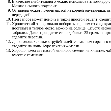
В качестве слабительного можно использовать помидор с 
Можно немного подсолить.
От запора может помочь настой из корней одуванчика: дв
перед едой.
При запоре может помочь и такой простой рецепт: съешьт
Хронический запор можно побороть сиропом из ягод крас
поставьте в тёплое место, можно на солнце. Спустя нескол
забродил. Далее процедите его и добавьте 25 грамм спир
сделайте перерыв.
Две столовых ложки отрубей залейте стаканом горячего м
съедайте на ночь. Курс лечения – месяц.
Хорошо помогает настой льняного семени на кипятке: ча
вместе с семенами.