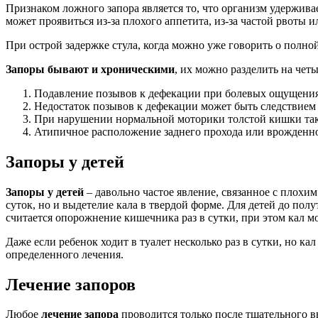
Признаком ложного запора является то, что организм удержива
может проявиться из-за плохого аппетита, из-за частой рвоты 
При острой задержке стула, когда можно уже говорить о полн
Запоры бывают и хроническими
, их можно разделить на чет
Подавление позывов к дефекации при болевых ощущениях
Недостаток позывов к дефекации может быть следствием
При нарушении нормальной моторики толстой кишки так
Атипичное расположение заднего прохода или врожденно
Запоры у детей
Запоры у детей
– давольно частое явление, связанное с плохим
суток, но и выдетелие кала в твердой форме. Для детей до п
считается опорожнение кишечника раз в сутки, при этом кал м
Даже если ребенок ходит в туалет несколько раз в сутки, но ка
определенного лечения.
Лечение запоров
Любое
лечение запора
проводится только после тщательного вы