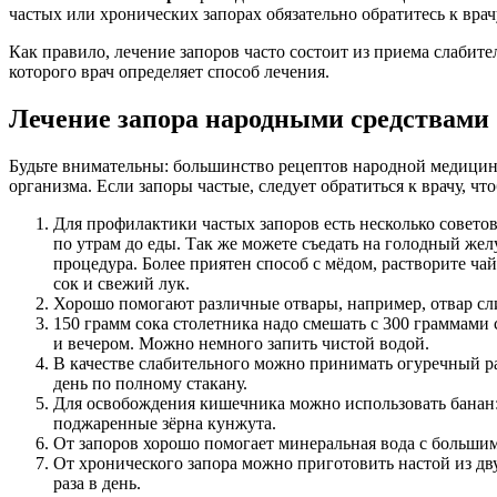
частых или хронических запорах обязательно обратитесь к врач
Как правило, лечение запоров часто состоит из приема слабител
которого врач определяет способ лечения.
Лечение запора народными средствами
Будьте внимательны: большинство рецептов народной медицин
организма. Если запоры частые, следует обратиться к врачу, ч
Для профилактики частых запоров есть несколько советов
по утрам до еды. Так же можете съедать на голодный жел
процедура. Более приятен способ с мёдом, растворите ч
сок и свежий лук.
Хорошо помогают различные отвары, например, отвар слив
150 грамм сока столетника надо смешать с 300 граммами 
и вечером. Можно немного запить чистой водой.
В качестве слабительного можно принимать огуречный ра
день по полному стакану.
Для освобождения кишечника можно использовать банан: у
поджаренные зёрна кунжута.
От запоров хорошо помогает минеральная вода с больши
От хронического запора можно приготовить настой из дву
раза в день.