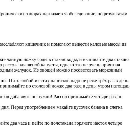
хронических запорах назначается обследование, по результатам
 расслабляют кишечник и помогают вывести каловые массы из
ьте чайную ложку соды в стакан воды, и выпивайте два стакана
о рассола квашеной капусты, однако это не очень приятная
голодный желудок. Из овощей можно посоветовать морковный
ы. Пить любой из этих напитков надо не реже трёх раз в день.
принимайте по столовой ложке два раза в день: утром натощак,
прав добавлять не нужно! Рассол принимайте четыре раза в
 дня. Перед употреблением макайте кусочек банана в слегка
йте два часа и пейте по полстакана горячего настоя четыре