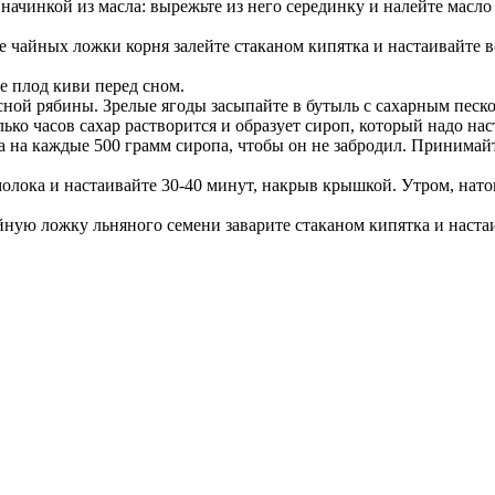
начинкой из масла: вырежьте из него серединку и налейте масло 
е чайных ложки корня залейте стаканом кипятка и настаивайте в
е плод киви перед сном.
ной рябины. Зрелые ягоды засыпайте в бутыль с сахарным песком
ько часов сахар растворится и образует сироп, который надо наст
та на каждые 500 грамм сиропа, чтобы он не забродил. Принимай
олока и настаивайте 30-40 минут, накрыв крышкой. Утром, нато
йную ложку льняного семени заварите стаканом кипятка и настаи