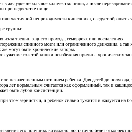
ет в желудке небольшое количество пиши, а после переваривания
или при недостатке пищи.
ой или частичной непроходимости кишечника, следует обращатьс
ыре группы:
 из-за трещин заднего прохода, геморроях или воспалениях.
 поражения спинного мозга или ограниченного движения, а так 
 же могут быть хронические запоры.
е сужение толстой кишки неизбежная причина хронических зап
 или некачественным питанием ребенка. Для детей до полугода, 
олутора лет нормальным считается как оформленный, так и каши
ожет быть лубой консистенции.
л при этом зернистый, и ребенок сильно тужится и жалуется на бо
явления его причины: возможно, достаточно будет откорректиро