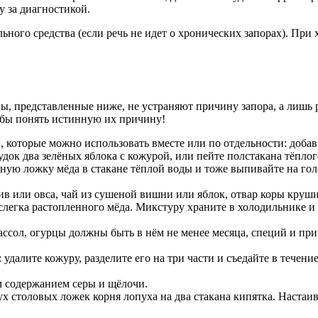
у за диагностикой.
ьного средства (если речь не идет о хронических запорах). При 
ы, представленные ниже, не устраняют причину запора, а лишь
тобы понять истинную их причину!
, которые можно использовать вместе или по отдельности: добав
удок два зелёных яблока с кожурой, или пейте полстакана тёплог
айную ложку мёда в стакане тёплой воды и тоже выпивайте на 
 или овса, чай из сушеной вишни или яблок, отвар коры крушин
слегка растопленного мёда. Микстуру храните в холодильнике и 
ссол, огурцы должны быть в нём не менее месяца, специй и при
далите кожуру, разделите его на три части и съедайте в течение
м содержанием серы и щёлочи.
х столовых ложек корня лопуха на два стакана кипятка. Настаива