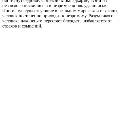
постигнуть единое. Согласно Мокшадхарме, «Они из
незримого появились и в незримое вновь удалились».
Постигнув существующие в реальном мире связи и законы,
человек постепенно приходит к незримому. Разум такого
человека наконец-то перестает блуждать, избавляется от
страхов и сомнений.