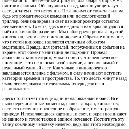
поверхность – неизменные атрибуты, благодаря которым мы
смотрим фильмы. Обернувшись назад, можно увидеть луч
света, а затем и его источник. Независимо от сюжета фильма,
будь это романтическая комедия или психологический
триллер, белизна экрана и свет из кинопроектора остаются
неизменными. То есть, здесь все едино и вам вряд ли удастся
найти какие-либо различия. Мы наблюдаем три шага: пустой
киноэкран, затем свет и источник света. Обратите внимание,
что пустой киноэкран является отличным объектом
медитации. Правда, для зрителей, погруженных в события на
экране, этот объект медитации не подходит. Проведя
аналогию с кинотеатром, можно понять, что человеческое
внимание – это не плоское изображение, а неизмеримый и
неделимый единый свет. Как только в кинопроектор
закладывается пленка с фильмом, в силу начинают вступать
категории времени и пространства. То, что десять минут назад
было неизмеримым и неделимым, теперь делится и
размножается.
Здесь стоит отметить еще один немаловажный нюанс. Все
вышеперечисленные элементы, включая экран, киноленту,
свет, его источник и конечное изображение, имеют разную
природу. И появляющиеся картины, и свет, и экран возникают
из единого и точно также в едином исчезают. Постигнуть эту
тайну обычному человеку нелегко, ведь для этого необходимо