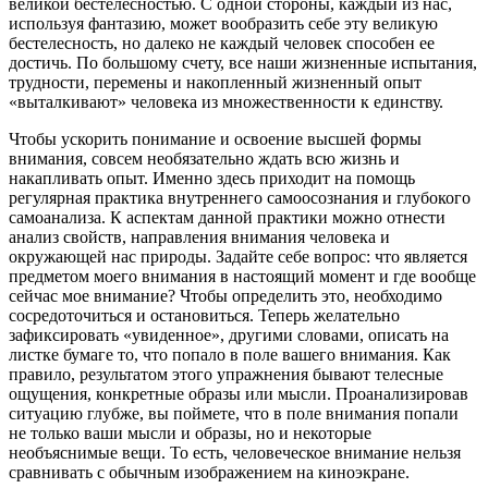
великой бестелесностью. С одной стороны, каждый из нас,
используя фантазию, может вообразить себе эту великую
бестелесность, но далеко не каждый человек способен ее
достичь. По большому счету, все наши жизненные испытания,
трудности, перемены и накопленный жизненный опыт
«выталкивают» человека из множественности к единству.
Чтобы ускорить понимание и освоение высшей формы
внимания, совсем необязательно ждать всю жизнь и
накапливать опыт. Именно здесь приходит на помощь
регулярная практика внутреннего самоосознания и глубокого
самоанализа. К аспектам данной практики можно отнести
анализ свойств, направления внимания человека и
окружающей нас природы. Задайте себе вопрос: что является
предметом моего внимания в настоящий момент и где вообще
сейчас мое внимание? Чтобы определить это, необходимо
сосредоточиться и остановиться. Теперь желательно
зафиксировать «увиденное», другими словами, описать на
листке бумаге то, что попало в поле вашего внимания. Как
правило, результатом этого упражнения бывают телесные
ощущения, конкретные образы или мысли. Проанализировав
ситуацию глубже, вы поймете, что в поле внимания попали
не только ваши мысли и образы, но и некоторые
необъяснимые вещи. То есть, человеческое внимание нельзя
сравнивать с обычным изображением на киноэкране.