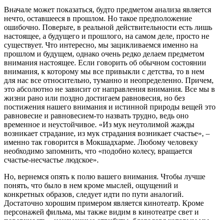
Вначале может показаться, будто предметом анализа является
нечто, оставшееся в прошлом. Но такое предположение
ошибочно. Поверьте, в реальной действительности есть лишь
настоящее, а будущего и прошлого, на самом деле, просто не
существует. Что интересно, мы зацикливаемся именно на
прошлом и будущем, однако очень редко делаем предметом
внимания настоящее. Если говорить об обычном состоянии
внимания, к которому мы все привыкли с детства, то в нем
для нас все относительно, туманно и неопределенно. Причем,
это абсолютно не зависит от направления внимания. Все мы в
жизни рано или поздно достигаем равновесия, но без
постижения нашего внимания и истинной природы вещей это
равновесие и равновесием-то назвать трудно, ведь оно
временное и неустойчивое. «Из мук неутолимой жажды
возникает страдание, из мук страдания возникает счастье», –
именно так говорится в Мокшадхарме. Любому человеку
необходимо запомнить, что «подобно колесу, вращается
счастье-несчастье людское».
Но, вернемся опять к полю вашего внимания. Чтобы лучше
понять, что было в нем кроме мыслей, ощущений и
конкретных образов, следует идти по пути аналогий.
Достаточно хорошим примером является кинотеатр. Кроме
персонажей фильма, мы также видим в кинотеатре свет и