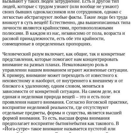
вызывают у таких людей затруднение. Есть и другой тип
людей, которые с трудом узнают (или вообще не узнают)
своих бывших одноклассников или сотрудников, однако с
легкостью абстрагируют любые факты. Такие люди без труда
вникнут в суть вещей! Естественно, два вышеописанных типа
личности являются крайностями, противоположными
полюсами. В каждом из нас, независимо от пола, возраста и
расовой принадлежности, есть обе эти крайности,
совмещенные в определенных пропорциях.
Человеческий разум включает, как общие, так и конкретные
представления, которые помогают нам концентрировать
внимание на разных планах. Немаловажную роль в
управлении нашим вниманием играют жизненные ситуации.
К примеру, внимание может переходить от известного к
неизвестному и наоборот, от внутреннего к внешнему и от
близкого к удаленному, одним словом, меняться в
зависимости от конкретной ситуации. На самом деле, вся
единая и неделимая природа вещей – это и есть поле
проявления нашего внимания. Согласно йоговской практике,
восприятие неделимой реальности, где отсутствуют
отдельные предметы, формы и существа, является высшей
формой внимания. То есть, высшая форма внимания
предполагает восприятие бытия/небытия как такового. В
«Йога-сутре» такое внимание называется пустотой или