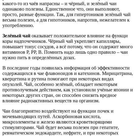
какого-то из чаёв напрасны – и чёрный, и зелёный чаи
одинаково полезны. Единственное что, они выполняют,
просто, разные функции. Так, для гипертоников зелёный чай
весьма полезен, а для гипотоников, напротив, нежелателен к
употреблению.
Зелёный чай
оказывает положительное влияние на функци
коры надпочечников. Чёрный чай укрепляет капилляры,
повышает тонус сосудов, а всё потому, что он содержит много
витаминов Р, PP, В. Помнить надо лишь одно правило – чаи
нужно пить в определённых дозах.
В последние годы появилась информация об эффективности
содержащихся в чае флавоноидов и катехинов. Мирицитрина,
кверцетина и рутина помогают при некоторых видах
опухолей. Чай, особенно зелёный, обладает некоторым
противолучевым действием, как установили учёные японии и
некоторых других стран, он способен снизить вредное
влияние радиоактивных веществ на организм.
Чаи благоприятно воздействуют на функции почек и
мочевыводящих путей. Аскорбиновая кислота,
микроэлементы и железо являются кроветворящими
стимуляторами. Чай будет весьма полезен при гепатите,
ревматическом эндокардите, нефрите, и при некоторых