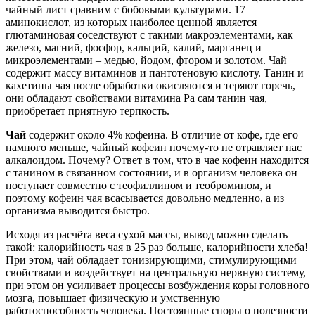
чайный лист сравним с бобовыми культурами. 17
аминокислот, из которых наиболее ценной является
глютаминовая соседствуют с такими макроэлементами, как
железо, магний, фосфор, кальций, калий, марганец и
микроэлементами – медью, йодом, фтором и золотом. Чай
содержит массу витаминов и пантотеновую кислоту. Танин и
кахетины чая после обработки окисляются и теряют горечь,
они обладают свойствами витамина Ра сам танин чая,
приобретает приятную терпкость.
Чай
содержит около 4% кофеина. В отличие от кофе, где его
намного меньше, чайный кофеин почему-то не отравляет нас
алкалоидом. Почему? Ответ в том, что в чае кофеин находится
с танином в связанном состоянии, и в организм человека он
поступает совместно с теофиллином и теобромином, и
поэтому кофеин чая всасывается довольно медленно, а из
организма выводится быстро.
Исходя из расчёта веса сухой массы, вывод можно сделать
такой: калорийность чая в 25 раз больше, калорийности хлеба!
При этом, чай обладает тонизирующими, стимулирующими
свойствами и воздействует на центральную нервную систему,
при этом он усиливает процессы возбуждения коры головного
мозга, повышает физическую и умственную
работоспособность человека. Постоянные споры о полезности