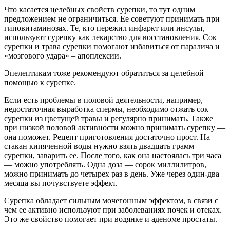
Что касается целебных свойств сурепки, то тут одним
предложением не ограничиться. Ее советуют принимать при
гиповитаминозах. Те, кто пережил инфаркт или инсульт,
используют сурепку как лекарство для восстановления. Сок
сурепки и трава сурепки помогают избавиться от паралича и
«мозгового удара» – апоплексии.
Эпелептикам тоже рекомендуют обратиться за целебной
помощью к сурепке.
Если есть проблемы в половой деятельности, например,
недостаточная выработка спермы, необходимо отжать сок
сурепки из цветущей травы и регулярно принимать. Также
при низкой половой активности можно принимать сурепку —
она поможет. Рецепт приготовления достаточно прост. На
стакан кипяченной воды нужно взять двадцать грамм
сурепки, заварить ее. После того, как она настоялась три часа
— можно употреблять. Одна доза — сорок миллилитров,
можно принимать до четырех раз в день. Уже через один-два
месяца вы почувствуете эффект.
Сурепка обладает сильным мочегонным эффектом, в связи с
чем ее активно используют при заболеваниях почек и отеках.
Это же свойство помогает при водянке и аденоме простаты.