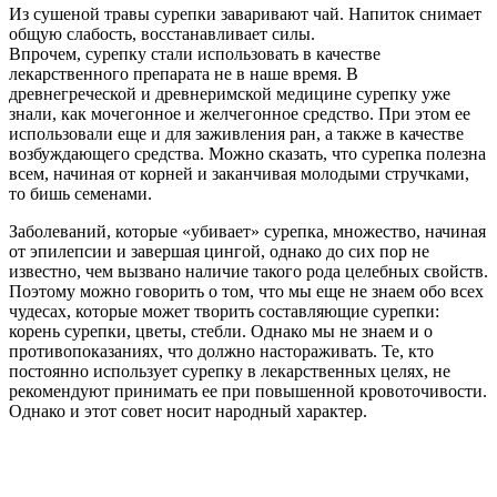
Из сушеной травы сурепки заваривают чай. Напиток снимает
общую слабость, восстанавливает силы.
Впрочем, сурепку стали использовать в качестве
лекарственного препарата не в наше время. В
древнегреческой и древнеримской медицине сурепку уже
знали, как мочегонное и желчегонное средство. При этом ее
использовали еще и для заживления ран, а также в качестве
возбуждающего средства. Можно сказать, что сурепка полезна
всем, начиная от корней и заканчивая молодыми стручками,
то бишь семенами.
Заболеваний, которые «убивает» сурепка, множество, начиная
от эпилепсии и завершая цингой, однако до сих пор не
известно, чем вызвано наличие такого рода целебных свойств.
Поэтому можно говорить о том, что мы еще не знаем обо всех
чудесах, которые может творить составляющие сурепки:
корень сурепки, цветы, стебли. Однако мы не знаем и о
противопоказаниях, что должно настораживать. Те, кто
постоянно использует сурепку в лекарственных целях, не
рекомендуют принимать ее при повышенной кровоточивости.
Однако и этот совет носит народный характер.