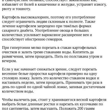
избавляет от болей в кишечнике и желудке, устраняет изжогу,
рвоту и тошноту.
Картофель высококалориен, поэтому его употребление
следует ограничить людям склонным к полноте. Также
лечение картофелем запрещено при тяжёлых формах
сахарного диабета. Употребление овоща в больших
количествах усиливает варикозное расширение вен и
способствует обострению геморроя.
При гипертонии мелко порезать в стакан картофельных
очистков и залить тремя стаканами воды. Кипятить да
размягчения, затем процедить. Пить по полстакана утром и
вечером.
Если у вас начинает снижаться зрение, следует порезать
весенние белые проростки картофеля примерно на одну
столовую ложку. Залить это количество стаканом водки и
настаивать неделю, затем процедить. Принимать три раза в
день по одной по одной чайной ложке, запивая достаточным
количеством воды.
Чтобы вылечить рак, стоит у хранившегося весной картофеля
выбрать белые длинные ростки и нарезать их кусочками по
пол сантиметра, затем высушить. Положить 200 грамм