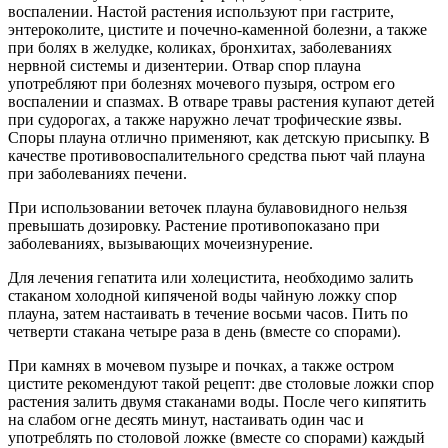
воспалении. Настой растения используют при гастрите,
энтероколите, цистите и почечно-каменной болезни, а также
при болях в желудке, коликах, бронхитах, заболеваниях
нервной системы и дизентерии. Отвар спор плауна
употребляют при болезнях мочевого пузыря, остром его
воспалении и спазмах. В отваре травы растения купают детей
при судорогах, а также наружно лечат трофические язвы.
Споры плауна отлично применяют, как детскую присыпку. В
качестве противовоспалительного средства пьют чай плауна
при заболеваниях печени.
При использовании веточек плауна булавовидного нельзя
превышать дозировку. Растение противопоказано при
заболеваниях, вызывающих мочеизнурение.
Для лечения гепатита или холецистита, необходимо залить
стаканом холодной кипяченой воды чайную ложку спор
плауна, затем настаивать в течение восьми часов. Пить по
четверти стакана четыре раза в день (вместе со спорами).
При камнях в мочевом пузыре и почках, а также остром
цистите рекомендуют такой рецепт: две столовые ложки спор
растения залить двумя стаканами воды. После чего кипятить
на слабом огне десять минут, настаивать один час и
употреблять по столовой ложке (вместе со спорами) каждый